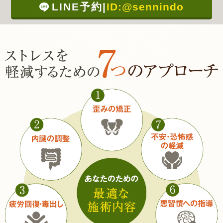
LINE予約
|
ID:@sennindo