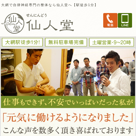
大網で自律神経専門の整体なら仙人堂へ【駅徒歩1分】