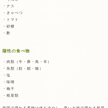
・ナス
・きゃべつ
・トマト
・砂糖
・酢
陽性の食べ物
・肉類（牛・豚・鳥・羊）
・魚類（鮭・鯖・鯵）
・塩
・味噌
・梅干
・根菜類
南国で摂れる果物は体を冷やし、寒い土地で摂れる根菜