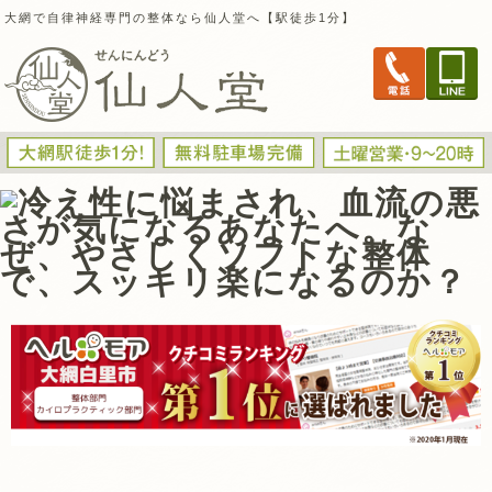
大網で自律神経専門の整体なら仙人堂へ【駅徒歩1分】