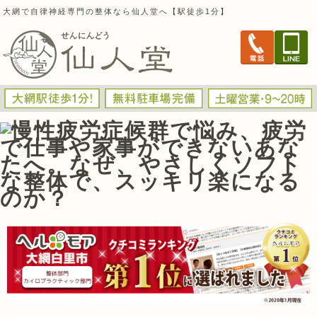
大網で自律神経専門の整体なら仙人堂へ【駅徒歩1分】