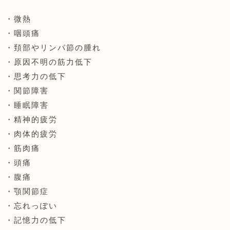
・微熱
・咽頭痛
・頚部やリンパ節の腫れ
・原因不明の筋力低下
・思考力の低下
・関節障害
・睡眠障害
・精神的疲労
・肉体的疲労
・筋肉痛
・頭痛
・腹痛
・顎関節症
・忘れっぽい
・記憶力の低下