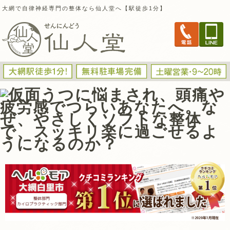
大網で自律神経専門の整体なら仙人堂へ【駅徒歩1分】