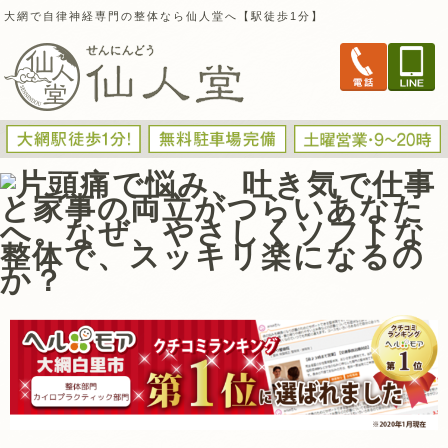
大網で自律神経専門の整体なら仙人堂へ【駅徒歩1分】