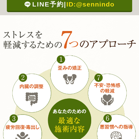
LINE予約
|
ID:@sennindo