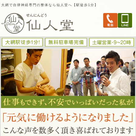
大網で自律神経専門の整体なら仙人堂へ【駅徒歩1分】