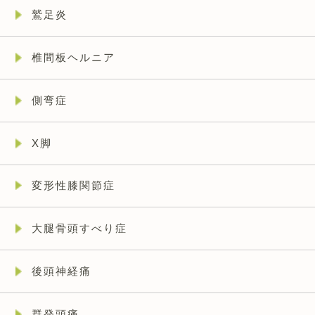
鷲足炎
椎間板ヘルニア
側弯症
X脚
変形性膝関節症
大腿骨頭すべり症
後頭神経痛
群発頭痛