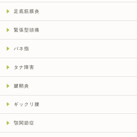
足底筋膜炎
緊張型頭痛
バネ指
タナ障害
腱鞘炎
ギックリ腰
顎関節症