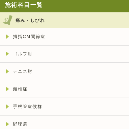
施術科目一覧
痛み・しびれ
拇指CM関節症
ゴルフ肘
テニス肘
頚椎症
手根管症候群
野球肩