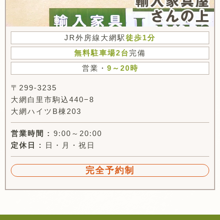
JR外房線大網駅
徒歩1分
無料駐車場2台
完備
営業・
9～20時
〒299-3235
大網白里市駒込440−8
大網ハイツB棟203
営業時間 :
9:00～20:00
定休日 :
日・月・祝日
完全予約制