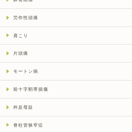
労作性頭痛
肩こり
片頭痛
モートン病
前十字靭帯損傷
外反母趾
脊柱管狭窄症