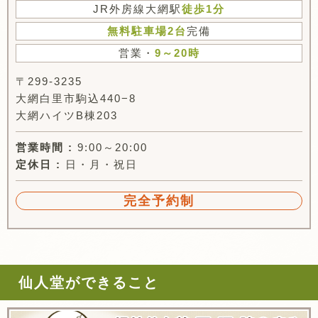
JR外房線大網駅
徒歩1分
無料駐車場2台
完備
営業・
9～20時
〒299-3235
大網白里市駒込440−8
大網ハイツB棟203
営業時間 :
9:00～20:00
定休日 :
日・月・祝日
完全予約制
仙人堂ができること