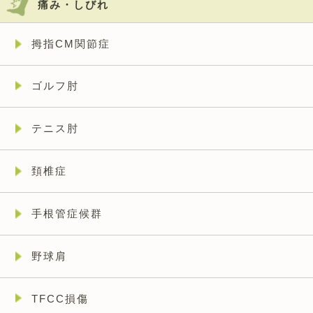
痛み・しびれ
拇指CM関節症
ゴルフ肘
テニス肘
頚椎症
手根管症候群
野球肩
TFCC損傷