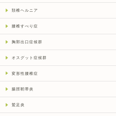
頚椎ヘルニア
腰椎すべり症
胸郭出口症候群
オスグット症候群
変形性腰椎症
腸脛靭帯炎
鷲足炎