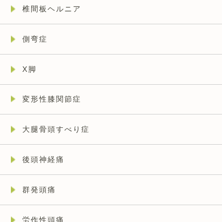
椎間板ヘルニア
側弯症
X脚
変形性膝関節症
大腿骨頭すべり症
後頭神経痛
群発頭痛
労作性頭痛