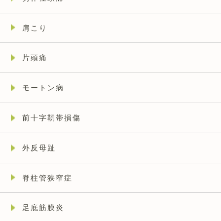
肩こり
片頭痛
モートン病
前十字靭帯損傷
外反母趾
脊柱管狭窄症
足底筋膜炎