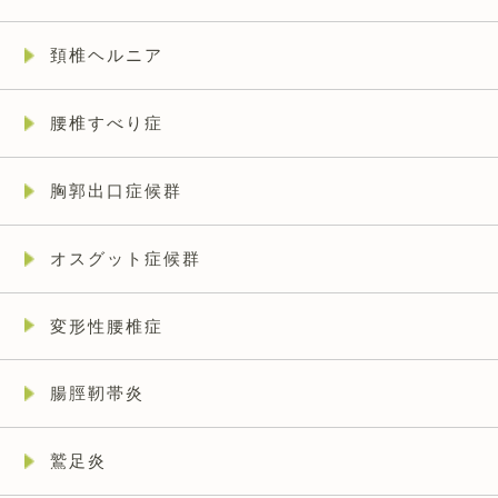
頚椎ヘルニア
腰椎すべり症
胸郭出口症候群
オスグット症候群
変形性腰椎症
腸脛靭帯炎
鷲足炎