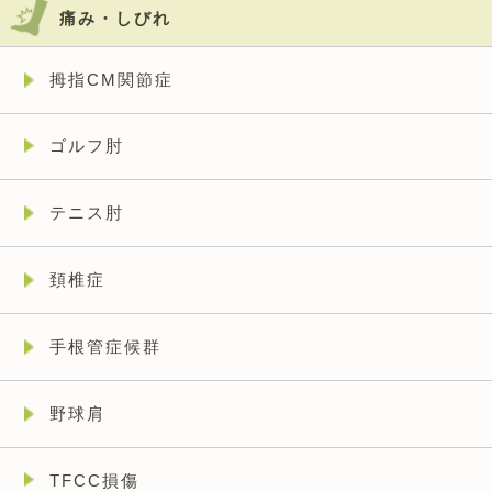
痛み・しびれ
拇指CM関節症
ゴルフ肘
テニス肘
頚椎症
手根管症候群
野球肩
TFCC損傷