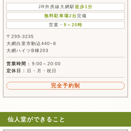
JR外房線大網駅
徒歩1分
無料駐車場2台
完備
営業・
9～20時
〒299-3235
大網白里市駒込440−8
大網ハイツB棟203
営業時間 :
9:00～20:00
定休日 :
日・月・祝日
完全予約制
仙人堂ができること