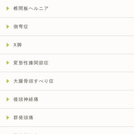
椎間板ヘルニア
側弯症
X脚
変形性膝関節症
大腿骨頭すべり症
後頭神経痛
群発頭痛