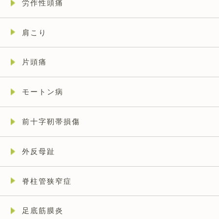
労作性頭痛
肩こり
片頭痛
モートン病
前十字靭帯損傷
外反母趾
脊柱管狭窄症
足底筋膜炎