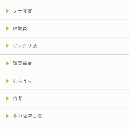
タナ障害
腱鞘炎
ギックリ腰
顎関節症
むちうち
猫背
鼻中隔湾曲症