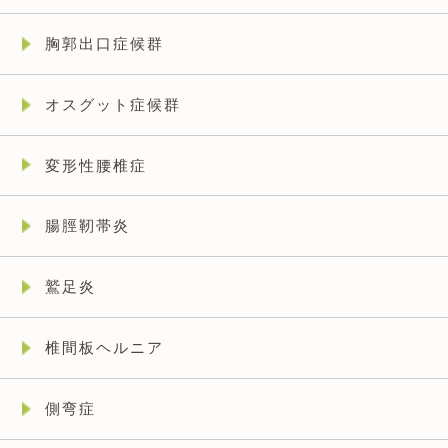
胸郭出口症候群
オスグット症候群
変形性腰椎症
腸脛靭帯炎
鷲足炎
椎間板ヘルニア
側弯症