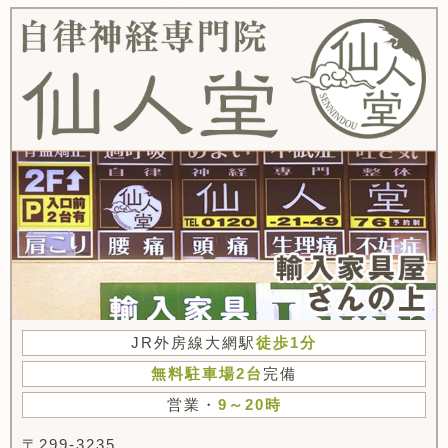
JR外房線大網駅
徒歩1分
無料駐車場2台
完備
営業・
9～20時
〒299-3235