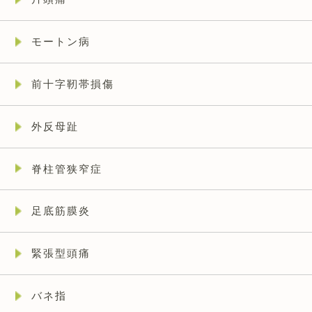
モートン病
前十字靭帯損傷
外反母趾
脊柱管狭窄症
足底筋膜炎
緊張型頭痛
バネ指