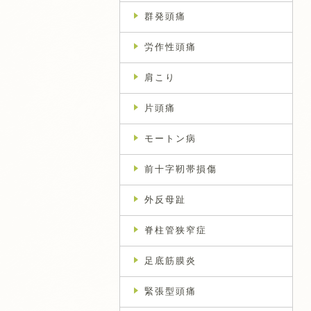
群発頭痛
労作性頭痛
肩こり
片頭痛
モートン病
前十字靭帯損傷
外反母趾
脊柱管狭窄症
足底筋膜炎
緊張型頭痛