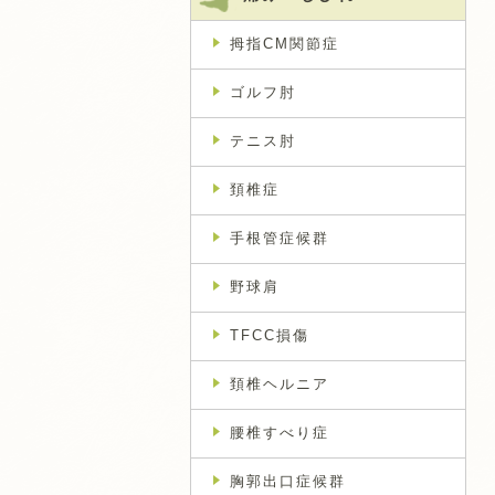
拇指CM関節症
ゴルフ肘
テニス肘
頚椎症
手根管症候群
野球肩
TFCC損傷
頚椎ヘルニア
腰椎すべり症
胸郭出口症候群