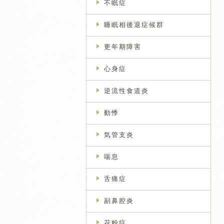
不眠症
睡眠相後退症候群
更年期障害
心身症
逆流性食道炎
動悸
気管支炎
喘息
舌痛症
副鼻腔炎
花粉症