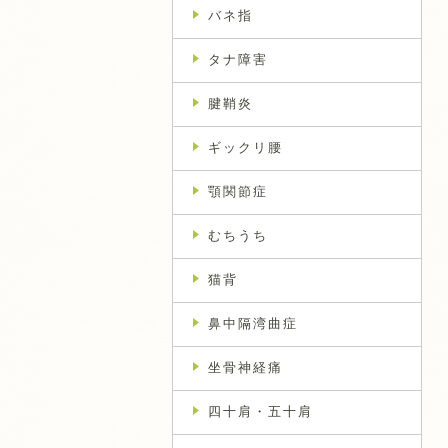
バネ指
タナ障害
腱鞘炎
ギックリ腰
顎関節症
むちうち
猫背
鼻中隔湾曲症
坐骨神経痛
四十肩・五十肩