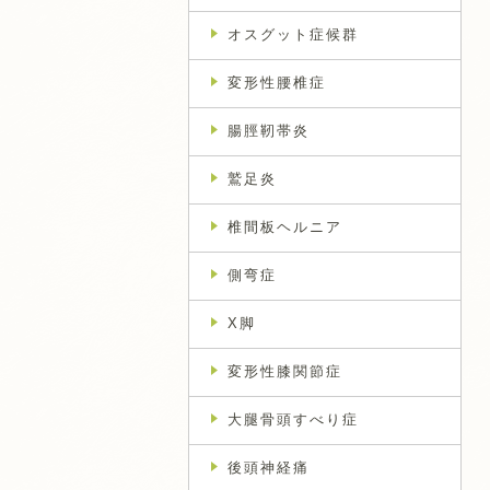
オスグット症候群
変形性腰椎症
腸脛靭帯炎
鷲足炎
椎間板ヘルニア
側弯症
X脚
変形性膝関節症
大腿骨頭すべり症
後頭神経痛