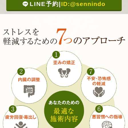
LINE予約
|
ID:@sennindo