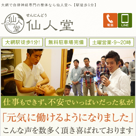
大網で自律神経専門の整体なら仙人堂へ【駅徒歩1分】