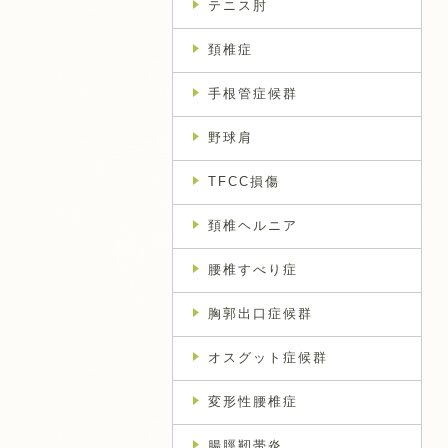
テニス肘
頚椎症
手根管症候群
野球肩
TFCC損傷
頚椎ヘルニア
腰椎すべり症
胸郭出口症候群
オスグット症候群
変形性腰椎症
腸脛靭帯炎