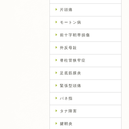
片頭痛
モートン病
前十字靭帯損傷
外反母趾
脊柱管狭窄症
足底筋膜炎
緊張型頭痛
バネ指
タナ障害
腱鞘炎