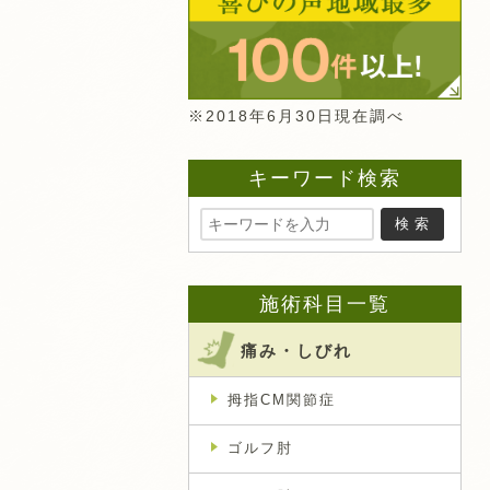
※2018年6月30日現在調べ
キーワード検索
施術科目一覧
痛み・しびれ
拇指CM関節症
ゴルフ肘