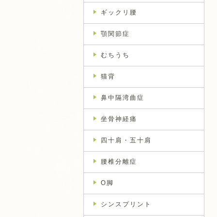
ギックリ腰
顎関節症
むちうち
猫背
鼻中隔湾曲症
坐骨神経痛
四十肩・五十肩
腰椎分離症
O脚
シンスプリント