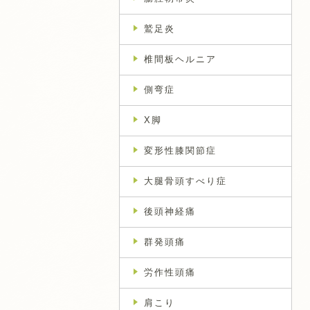
鷲足炎
椎間板ヘルニア
側弯症
X脚
変形性膝関節症
大腿骨頭すべり症
後頭神経痛
群発頭痛
労作性頭痛
肩こり