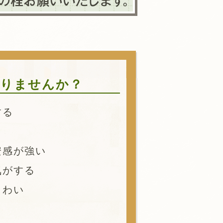
りませんか？
する
安感が強い
気がする
こわい