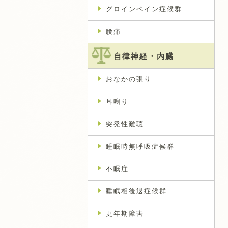
グロインペイン症候群
腰痛
自律神経・内臓
おなかの張り
耳鳴り
突発性難聴
睡眠時無呼吸症候群
不眠症
睡眠相後退症候群
更年期障害