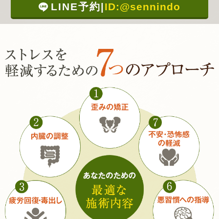
LINE予約
|
ID:@sennindo