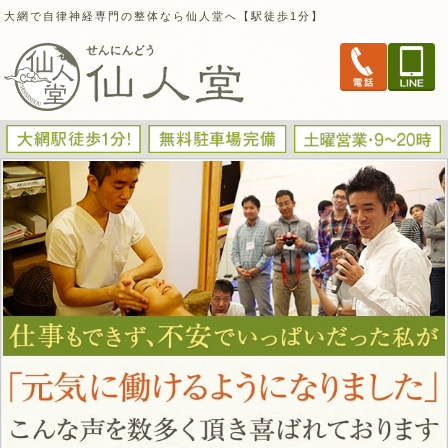
大網で自律神経専門の整体なら仙人堂へ【駅徒歩1分】