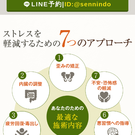
LINE予約
|
ID:@sennindo