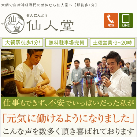
大網で自律神経専門の整体なら仙人堂へ【駅徒歩1分】