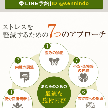
LINE予約
|
ID:@sennindo