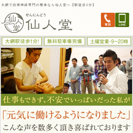
大網で自律神経専門の整体なら仙人堂へ【駅徒歩1分】