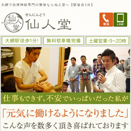
大網で自律神経専門の整体なら仙人堂へ【駅徒歩1分】