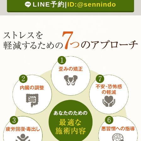
LINE予約
|
ID:@sennindo