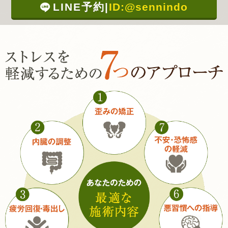
LINE予約
|
ID:@sennindo