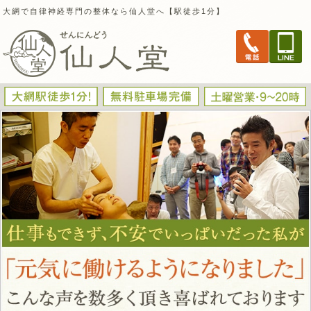
大網で自律神経専門の整体なら仙人堂へ【駅徒歩1分】