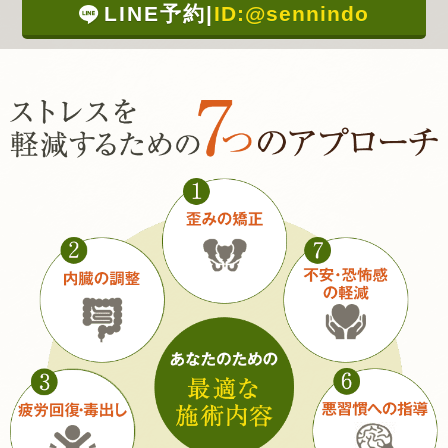
LINE予約
|
ID:@sennindo