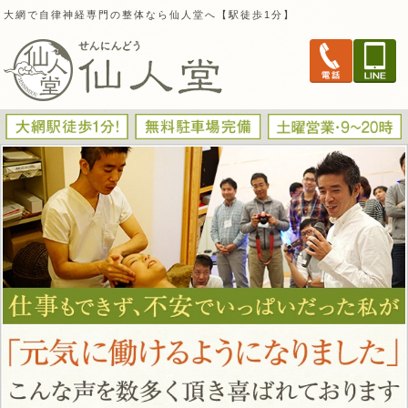
大網で自律神経専門の整体なら仙人堂へ【駅徒歩1分】