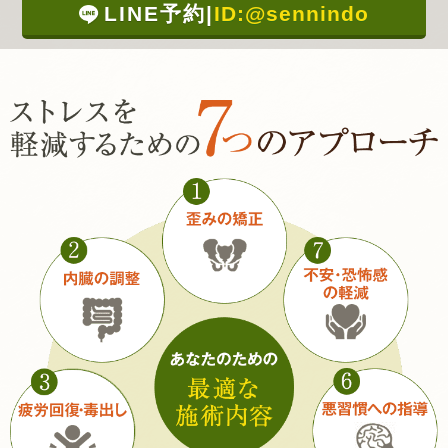
LINE予約
|
ID:@sennindo