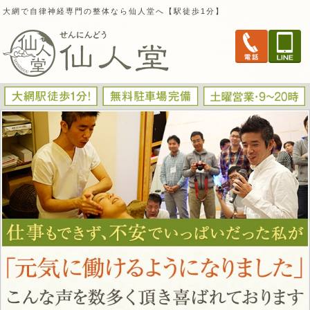
大網で自律神経専門の整体なら仙人堂へ【駅徒歩1分】