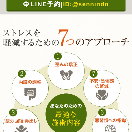
LINE予約
|
ID:@sennindo