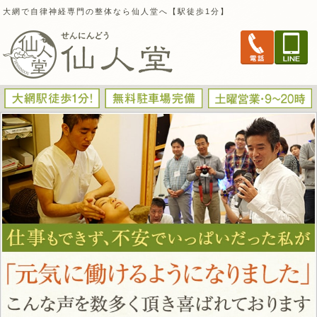
大網で自律神経専門の整体なら仙人堂へ【駅徒歩1分】