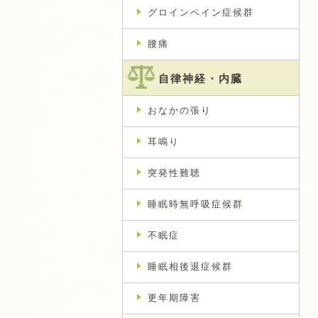
グロインペイン症候群
腰痛
自律神経・内臓
おなかの張り
耳鳴り
突発性難聴
睡眠時無呼吸症候群
不眠症
睡眠相後退症候群
更年期障害