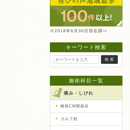
※2018年6月30日現在調べ
キーワード検索
施術科目一覧
痛み・しびれ
拇指CM関節症
ゴルフ肘