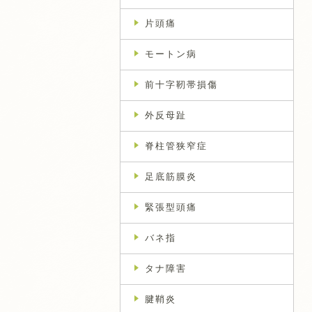
片頭痛
モートン病
前十字靭帯損傷
外反母趾
脊柱管狭窄症
足底筋膜炎
緊張型頭痛
バネ指
タナ障害
腱鞘炎