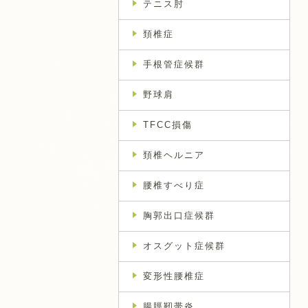
テニス肘
頚椎症
手根管症候群
野球肩
TFCC損傷
頚椎ヘルニア
腰椎すべり症
胸郭出口症候群
オスグット症候群
変形性腰椎症
腸脛靭帯炎