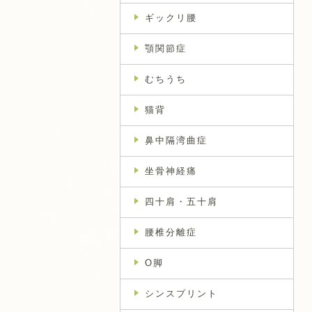
ギックリ腰
顎関節症
むちうち
猫背
鼻中隔湾曲症
坐骨神経痛
四十肩・五十肩
腰椎分離症
O脚
シンスプリント