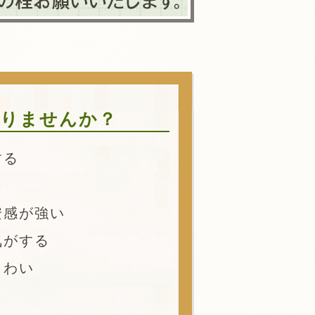
りませんか？
する
安感が強い
気がする
こわい