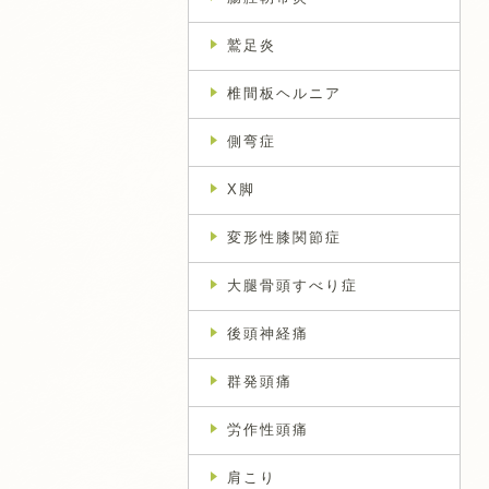
鷲足炎
椎間板ヘルニア
側弯症
X脚
変形性膝関節症
大腿骨頭すべり症
後頭神経痛
群発頭痛
労作性頭痛
肩こり