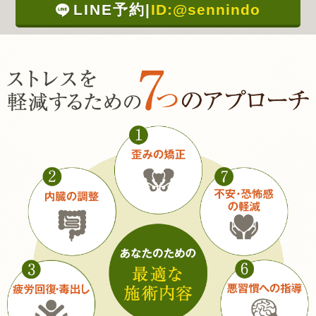
LINE予約
|
ID:@sennindo