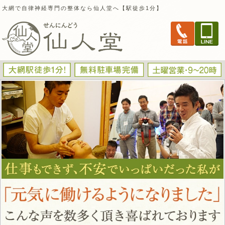
大網で自律神経専門の整体なら仙人堂へ【駅徒歩1分】